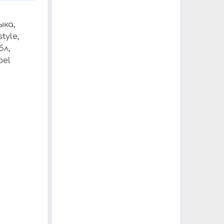
ыка,
tyle,
бл,
bel