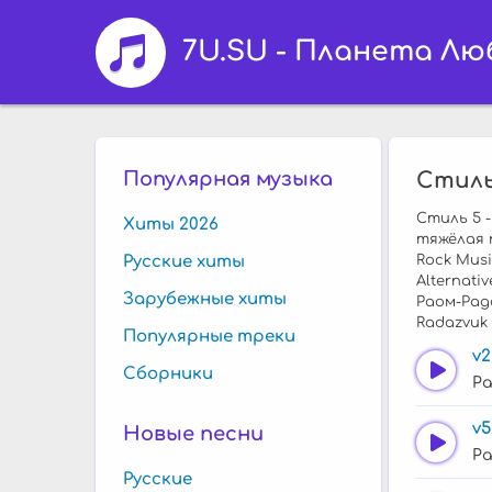
7U.SU - Планета Лю
Популярная музыка
Стиль
Стиль 5 -
Хиты 2026
тяжёлая 
Русские хиты
Rock Music
Alternativ
Зарубежные хиты
Раом-Рада
Radazvuk 
Популярные треки
v
Сборники
Ра
v5
Новые песни
Ра
Русские