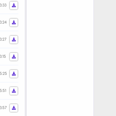
3:33
3:24
3:27
3:15
5:25
5:51
3:57