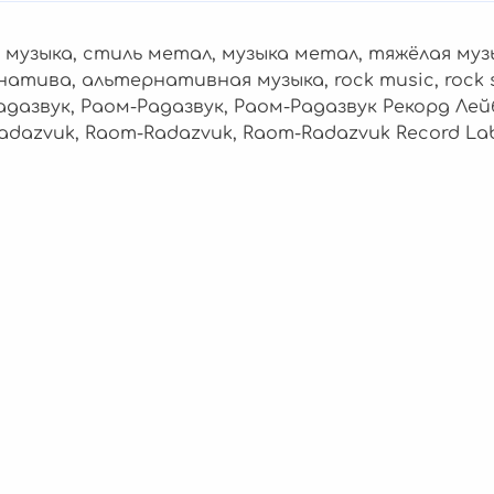
к музыка, стиль метал, музыка метал, тяжёлая муз
атива, альтернативная музыка, rock music, rock s
адазвук, Раом-Радазвук, Раом-Радазвук Рекорд Лей
adazvuk, Raom-Radazvuk, Raom-Radazvuk Record La