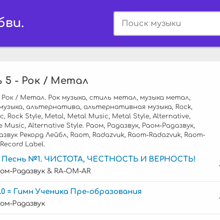
бви.
 5 - Рок / Метал
 Рок / Метал. Рок музыка, стиль метал, музыка метал,
музыка, альтернатива, альтернативная музыка, Rock,
, Rock Style, Metal, Metal Music, Metal Style, Alternative,
e Music, Alternative Style. Раом, Радазвук, Раом-Радазвук,
звук Рекорд Лейбл, Raom, Radazvuk, Raom-Radazvuk, Raom-
Record Label.
2 Песнь №1. ЧИСТОТА, ЧЕСТНОСТЬ И ВЕРНОСТЬ!
ом-Радазвук & RA-OM-AR
.0 = Гимн Ученика Пре-образования
ом-Радазвук