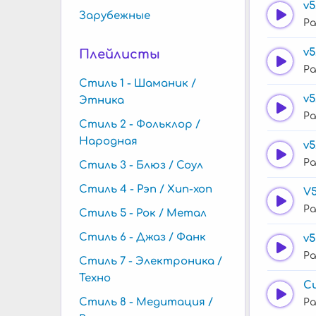
v5
Зарубежные
Ра
v5
Плейлисты
Ра
Стиль 1 - Шаманик /
v5
Этника
Ра
Стиль 2 - Фольклор /
Народная
v5
Ра
Стиль 3 - Блюз / Соул
Стиль 4 - Рэп / Хип-хоп
V
Ра
Стиль 5 - Рок / Метал
Стиль 6 - Джаз / Фанк
v
Ра
Стиль 7 - Электроника /
Техно
С
Стиль 8 - Медитация /
Ра