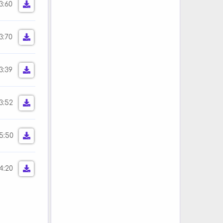
3:60
3:70
3:39
3:52
5:50
4:20