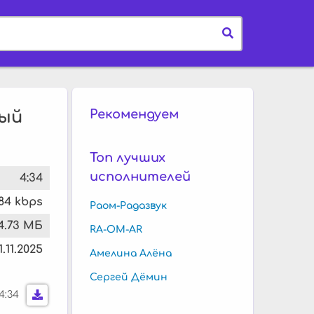
Рекомендуем
вый
Топ лучших
исполнителей
4:34
84 kbps
Раом-Радазвук
4.73 МБ
RA-OM-AR
1.11.2025
Амелина Алёна
Сергей Дёмин
4:34