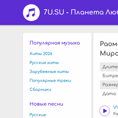
7U.SU - Планета Лю
Популярная музыка
Раом
Миро
Хиты 2026
Русские хиты
Длите
Зарубежные хиты
Битре
Популярные треки
Размер
Сборники
Дата:
Новые песни
V
Ра
Русские