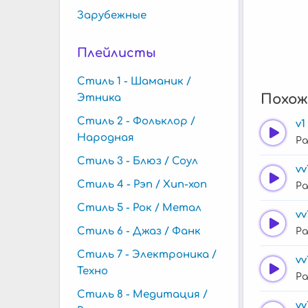
Зарубежные
Плейлисты
Стиль 1 - Шаманик /
Похож
Этника
Стиль 2 - Фольклор /
v1
Народная
Ра
Стиль 3 - Блюз / Соул
vv
Стиль 4 - Рэп / Хип-хоп
Ра
Стиль 5 - Рок / Метал
vv
Стиль 6 - Джаз / Фанк
Ра
Стиль 7 - Электроника /
vv
Техно
Ра
Стиль 8 - Медитация /
vv