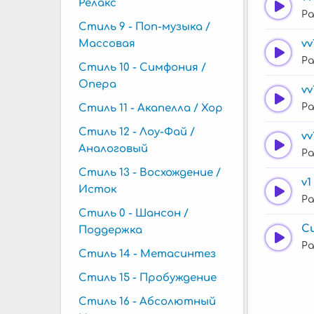
Релакс
Ра
Стиль 9 - Поп-музыка /
Массовая
vv
Ра
Стиль 10 - Симфония /
Опера
vv
Ра
Стиль 11 - Акапелла / Хор
Стиль 12 - Лоу-Фай /
vv
Аналоговый
Ра
Стиль 13 - Восхождение /
v
Исток
Ра
Стиль 0 - Шансон /
Поддержка
Ра
Стиль 14 - Метасинтез
Стиль 15 - Пробуждение
Стиль 16 - Абсолютный