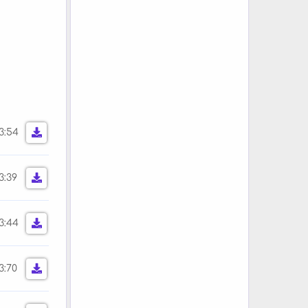
3:54
3:39
3:44
3:70