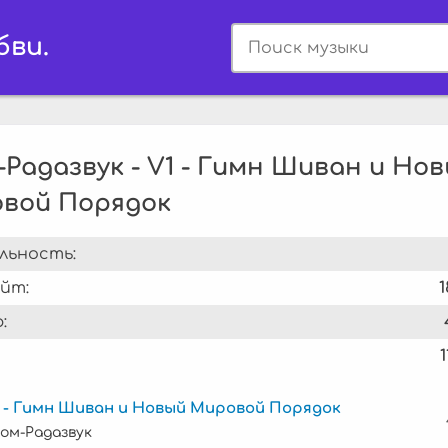
бви.
-Радазвук - V1 - Гимн Шиван и Но
вой Порядок
льность:
йт:
1
:
1
1 - Гимн Шиван и Новый Мировой Порядок
ом-Радазвук