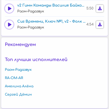
v2 Гимн Команды Василия Байковского
5:50
Раом-Радазвук
Сиг Времени, Ключ №1, v2 - Фолк / Народный
4:54
Раом-Радазвук
Рекомендуем
Топ лучших исполнителей
Раом-Радазвук
RA-OM-AR
Амелина Алёна
Сергей Дёмин