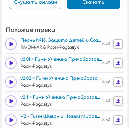
Слушать онлайн
Скачать
Похожие треки
Песнь №18. Защита Детей и Созидание!
3:44
RA-OM-AR & Раом-Радазвук
v2.01 = Гимн Ученика Пре-образования
3:42
Раом-Радазвук
v2.02 = Гимн Ученика Пре-образования
3:46
Раом-Радазвук
v2.1 = Гимн Ученика Пре-образования
2:44
Раом-Радазвук
V2 - Гимн Шиван и Новый Мировой Порядок
3:54
Раом-Радазвук