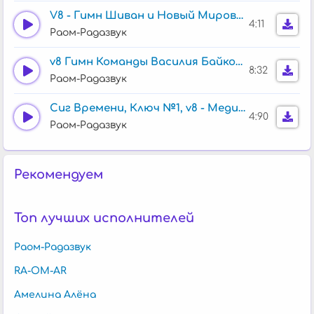
V8 - Гимн Шиван и Новый Мировой Порядок
4:11
Раом-Радазвук
v8 Гимн Команды Василия Байковского
8:32
Раом-Радазвук
Сиг Времени, Ключ №1, v8 - Медитация-Покой-Релакс
4:90
Раом-Радазвук
Рекомендуем
Топ лучших исполнителей
Раом-Радазвук
RA-OM-AR
Амелина Алёна