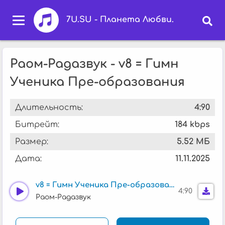
7U.SU - Планета Любви.
Раом-Радазвук - v8 = Гимн
Ученика Пре-образования
Длительность:
4:90
Битрейт:
184 kbps
Размер:
5.52 МБ
Дата:
11.11.2025
v8 = Гимн Ученика Пре-образования
4:90
Раом-Радазвук